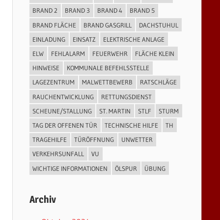
BRAND 2
BRAND 3
BRAND 4
BRAND 5
BRAND FLÄCHE
BRAND GASGRILL
DACHSTUHUL
EINLADUNG
EINSATZ
ELEKTRISCHE ANLAGE
ELW
FEHLALARM
FEUERWEHR
FLÄCHE KLEIN
HINWEISE
KOMMUNALE BEFEHLSSTELLE
LAGEZENTRUM
MALWETTBEWERB
RATSCHLÄGE
RAUCHENTWICKLUNG
RETTUNGSDIENST
SCHEUNE/STALLUNG
ST. MARTIN
STLF
STURM
TAG DER OFFENEN TÜR
TECHNISCHE HILFE
TH
TRAGEHILFE
TÜRÖFFNUNG
UNWETTER
VERKEHRSUNFALL
VU
WICHTIGE INFORMATIONEN
ÖLSPUR
ÜBUNG
Archiv