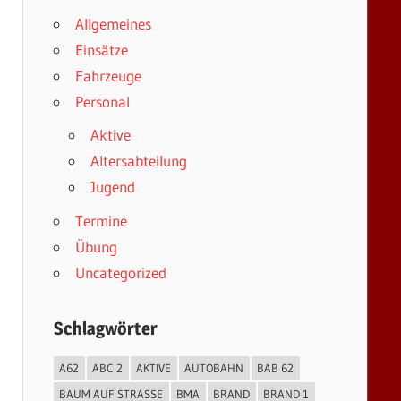
Allgemeines
Einsätze
Fahrzeuge
Personal
Aktive
Altersabteilung
Jugend
Termine
Übung
Uncategorized
Schlagwörter
A62
ABC 2
AKTIVE
AUTOBAHN
BAB 62
BAUM AUF STRASSE
BMA
BRAND
BRAND 1