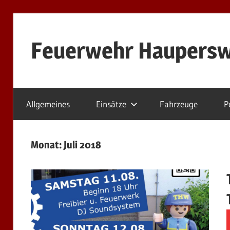
Zum
Inhalt
Feuerwehr Haupersw
springen
Hier
finden
Allgemeines
Einsätze
Fahrzeuge
P
Sie
die
Webseite
Monat:
Juli 2018
der
Freiwilligen
Feuerwehr
Löschbezirk
Haupersweiler.
Wir