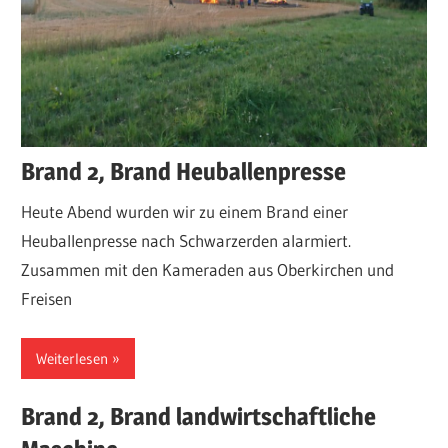
über
Einsätze,
Fahrzeuge,
Termine
und
sonstige
Brand 2, Brand Heuballenpresse
Aktivitäten.
Heute Abend wurden wir zu einem Brand einer
Heuballenpresse nach Schwarzerden alarmiert.
Zusammen mit den Kameraden aus Oberkirchen und
Freisen
Weiterlesen
Brand 2, Brand landwirtschaftliche