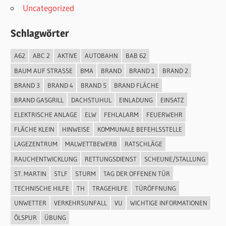
Uncategorized
Schlagwörter
A62
ABC 2
AKTIVE
AUTOBAHN
BAB 62
BAUM AUF STRASSE
BMA
BRAND
BRAND 1
BRAND 2
BRAND 3
BRAND 4
BRAND 5
BRAND FLÄCHE
BRAND GASGRILL
DACHSTUHUL
EINLADUNG
EINSATZ
ELEKTRISCHE ANLAGE
ELW
FEHLALARM
FEUERWEHR
FLÄCHE KLEIN
HINWEISE
KOMMUNALE BEFEHLSSTELLE
LAGEZENTRUM
MALWETTBEWERB
RATSCHLÄGE
RAUCHENTWICKLUNG
RETTUNGSDIENST
SCHEUNE/STALLUNG
ST. MARTIN
STLF
STURM
TAG DER OFFENEN TÜR
TECHNISCHE HILFE
TH
TRAGEHILFE
TÜRÖFFNUNG
UNWETTER
VERKEHRSUNFALL
VU
WICHTIGE INFORMATIONEN
ÖLSPUR
ÜBUNG