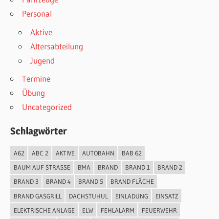
Personal
Aktive
Altersabteilung
Jugend
Termine
Übung
Uncategorized
Schlagwörter
A62
ABC 2
AKTIVE
AUTOBAHN
BAB 62
BAUM AUF STRASSE
BMA
BRAND
BRAND 1
BRAND 2
BRAND 3
BRAND 4
BRAND 5
BRAND FLÄCHE
BRAND GASGRILL
DACHSTUHUL
EINLADUNG
EINSATZ
ELEKTRISCHE ANLAGE
ELW
FEHLALARM
FEUERWEHR