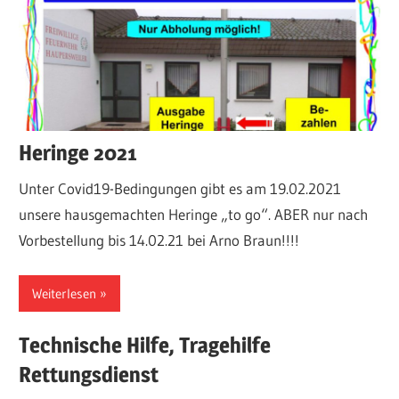
über
Einsätze,
Fahrzeuge,
Termine
und
sonstige
Heringe 2021
Aktivitäten.
Unter Covid19-Bedingungen gibt es am 19.02.2021
unsere hausgemachten Heringe „to go“. ABER nur nach
Vorbestellung bis 14.02.21 bei Arno Braun!!!!
Weiterlesen
Technische Hilfe, Tragehilfe
Rettungsdienst