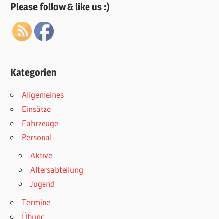
Please follow & like us :)
über
Einsätze,
Fahrzeuge,
Termine
und
Kategorien
sonstige
Aktivitäten.
Allgemeines
Einsätze
Fahrzeuge
Personal
Aktive
Altersabteilung
Jugend
Termine
Übung