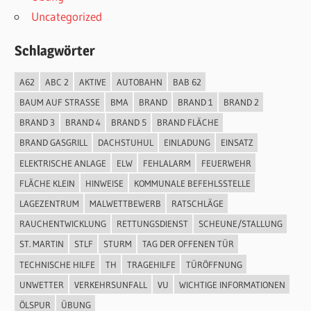
Uncategorized
Schlagwörter
A62
ABC 2
AKTIVE
AUTOBAHN
BAB 62
BAUM AUF STRASSE
BMA
BRAND
BRAND 1
BRAND 2
BRAND 3
BRAND 4
BRAND 5
BRAND FLÄCHE
BRAND GASGRILL
DACHSTUHUL
EINLADUNG
EINSATZ
ELEKTRISCHE ANLAGE
ELW
FEHLALARM
FEUERWEHR
FLÄCHE KLEIN
HINWEISE
KOMMUNALE BEFEHLSSTELLE
LAGEZENTRUM
MALWETTBEWERB
RATSCHLÄGE
RAUCHENTWICKLUNG
RETTUNGSDIENST
SCHEUNE/STALLUNG
ST. MARTIN
STLF
STURM
TAG DER OFFENEN TÜR
TECHNISCHE HILFE
TH
TRAGEHILFE
TÜRÖFFNUNG
UNWETTER
VERKEHRSUNFALL
VU
WICHTIGE INFORMATIONEN
ÖLSPUR
ÜBUNG