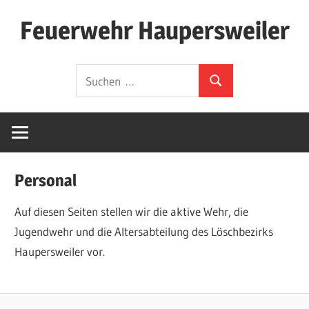
Zum
Feuerwehr Haupersweiler
Inhalt
springen
Hier
Suchen
finden
Suchen
nach:
Sie
die
Webseite
der
Personal
Freiwilligen
Feuerwehr
Auf diesen Seiten stellen wir die aktive Wehr, die
Löschbezirk
Jugendwehr und die Altersabteilung des Löschbezirks
Haupersweiler.
Haupersweiler vor.
Wir
schreiben
hier