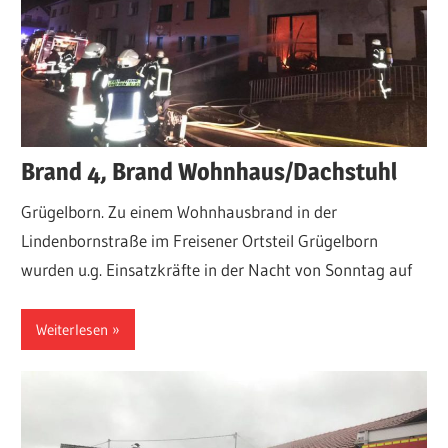
über
Einsätze,
Fahrzeuge,
Termine
und
sonstige
Brand 4, Brand Wohnhaus/Dachstuhl
Aktivitäten.
Grügelborn. Zu einem Wohnhausbrand in der
Lindenbornstraße im Freisener Ortsteil Grügelborn
wurden u.g. Einsatzkräfte in der Nacht von Sonntag auf
Weiterlesen