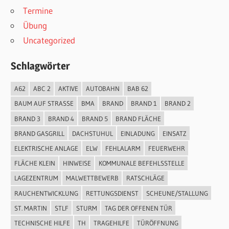
Termine
Übung
Uncategorized
Schlagwörter
A62
ABC 2
AKTIVE
AUTOBAHN
BAB 62
BAUM AUF STRASSE
BMA
BRAND
BRAND 1
BRAND 2
BRAND 3
BRAND 4
BRAND 5
BRAND FLÄCHE
BRAND GASGRILL
DACHSTUHUL
EINLADUNG
EINSATZ
ELEKTRISCHE ANLAGE
ELW
FEHLALARM
FEUERWEHR
FLÄCHE KLEIN
HINWEISE
KOMMUNALE BEFEHLSSTELLE
LAGEZENTRUM
MALWETTBEWERB
RATSCHLÄGE
RAUCHENTWICKLUNG
RETTUNGSDIENST
SCHEUNE/STALLUNG
ST. MARTIN
STLF
STURM
TAG DER OFFENEN TÜR
TECHNISCHE HILFE
TH
TRAGEHILFE
TÜRÖFFNUNG