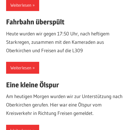
über
Weiterlesen
Einsätze,
Fahrbahn überspült
Fahrzeuge,
Termine
Heute wurden wir gegen 17:50 Uhr, nach heftigem
und
Starkregen, zusammen mit den Kameraden aus
sonstige
Oberkirchen und Freisen auf die L309
Aktivitäten.
Weiterlesen
Eine kleine Ölspur
Am heutigen Morgen wurden wir zur Unterstützung nach
Oberkirchen gerufen. Hier war eine Ölspur vom
Kreisverkehr in Richtung Freisen gemeldet.