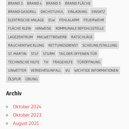
BRAND 3
BRAND 4
BRAND 5
BRAND FLÄCHE
BRAND GASGRILL
DACHSTUHUL
EINLADUNG
EINSATZ
ELEKTRISCHE ANLAGE
ELW
FEHLALARM
FEUERWEHR
FLÄCHE KLEIN
HINWEISE
KOMMUNALE BEFEHLSSTELLE
LAGEZENTRUM
MALWETTBEWERB
RATSCHLÄGE
RAUCHENTWICKLUNG
RETTUNGSDIENST
SCHEUNE/STALLUNG
ST. MARTIN
STLF
STURM
TAG DER OFFENEN TÜR
TECHNISCHE HILFE
TH
TRAGEHILFE
TÜRÖFFNUNG
UNWETTER
VERKEHRSUNFALL
VU
WICHTIGE INFORMATIONEN
ÖLSPUR
ÜBUNG
Archiv
Oktober 2024
Oktober 2023
August 2021