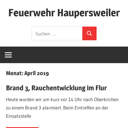
Zum
Feuerwehr Haupersweiler
Inhalt
springen
Hier
Suchen
finden
Suchen
nach:
Sie
die
Webseite
der
Monat:
April 2019
Freiwilligen
Feuerwehr
Brand 3, Rauchentwicklung im Flur
Löschbezirk
Haupersweiler.
Heute wurden wir um kurz vor 14 Uhr nach Oberkirchen
Wir
zu einem Brand 3 alarmiert. Beim Eintreffen an der
schreiben
Einsatzstelle
hier