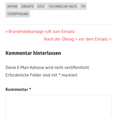
über
AKTIVE
EINSATZ
STLF
TECHNISCHE HILFE
TH
Einsätze,
TÜRÖFFNUNG
Fahrzeuge,
Termine
Beitragsnavigation
Vorheriger
Brandmeldeanlage ruft zum Einsatz
und
Beitrag:
Nächster
Nach der Übung = vor dem Einsatz
sonstige
Beitrag:
Aktivitäten.
Kommentar hinterlassen
Deine E-Mail-Adresse wird nicht veröffentlicht.
Erforderliche Felder sind mit
*
markiert
Kommentar
*