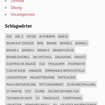
Termine
Übung
Uncategorized
Schlagwörter
A62
ABC 2
AKTIVE
AUTOBAHN
BAB 62
BAUM AUF STRASSE
BMA
BRAND
BRAND 1
BRAND 2
BRAND 3
BRAND 4
BRAND 5
BRAND FLÄCHE
BRAND GASGRILL
DACHSTUHUL
EINLADUNG
EINSATZ
ELEKTRISCHE ANLAGE
ELW
FEHLALARM
FEUERWEHR
FLÄCHE KLEIN
HINWEISE
KOMMUNALE BEFEHLSSTELLE
LAGEZENTRUM
MALWETTBEWERB
RATSCHLÄGE
RAUCHENTWICKLUNG
RETTUNGSDIENST
SCHEUNE/STALLUNG
ST. MARTIN
STLF
STURM
TAG DER OFFENEN TÜR
TECHNISCHE HILFE
TH
TRAGEHILFE
TÜRÖFFNUNG
UNWETTER
VERKEHRSUNFALL
VU
WICHTIGE INFORMATIONEN