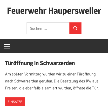
Zum
Feuerwehr Haupersweiler
Inhalt
springen
Hier
Suchen
finden
Suchen
nach:
Sie
die
Webseite
der
Türöffnung in Schwarzerden
Freiwilligen
Feuerwehr
Am späten Vormittag wurden wir zu einer Türöffnung
Löschbezirk
nach Schwarzerden gerufen. Die Besatzung des RW aus
Haupersweiler.
Freisen, die ebenfalls alarmiert wurden, öffnete die Tür.
Wir
schreiben
EINSÄTZE
hier