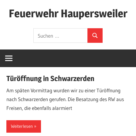
Zum
Feuerwehr Haupersweiler
Inhalt
springen
Hier
Suchen
finden
Suchen
nach:
Sie
die
Webseite
der
Türöffnung in Schwarzerden
Freiwilligen
Feuerwehr
Am späten Vormittag wurden wir zu einer Türöffnung
Löschbezirk
nach Schwarzerden gerufen. Die Besatzung des RW aus
Haupersweiler.
Freisen, die ebenfalls alarmiert
Wir
schreiben
Weiterlesen
hier