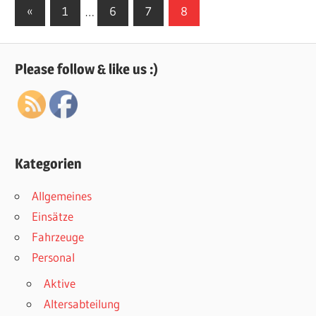
Seitennummerierung
Vorherige
«
1
…
6
7
8
Beiträge
der
Beiträge
Please follow & like us :)
Kategorien
Allgemeines
Einsätze
Fahrzeuge
Personal
Aktive
Altersabteilung