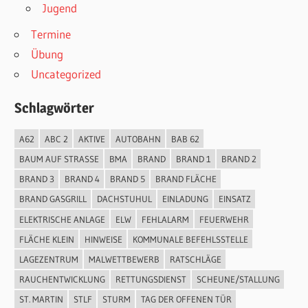
Jugend
Termine
Übung
Uncategorized
Schlagwörter
A62
ABC 2
AKTIVE
AUTOBAHN
BAB 62
BAUM AUF STRASSE
BMA
BRAND
BRAND 1
BRAND 2
BRAND 3
BRAND 4
BRAND 5
BRAND FLÄCHE
BRAND GASGRILL
DACHSTUHUL
EINLADUNG
EINSATZ
ELEKTRISCHE ANLAGE
ELW
FEHLALARM
FEUERWEHR
FLÄCHE KLEIN
HINWEISE
KOMMUNALE BEFEHLSSTELLE
LAGEZENTRUM
MALWETTBEWERB
RATSCHLÄGE
RAUCHENTWICKLUNG
RETTUNGSDIENST
SCHEUNE/STALLUNG
ST. MARTIN
STLF
STURM
TAG DER OFFENEN TÜR