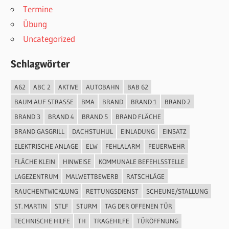
Termine
Übung
Uncategorized
Schlagwörter
A62
ABC 2
AKTIVE
AUTOBAHN
BAB 62
BAUM AUF STRASSE
BMA
BRAND
BRAND 1
BRAND 2
BRAND 3
BRAND 4
BRAND 5
BRAND FLÄCHE
BRAND GASGRILL
DACHSTUHUL
EINLADUNG
EINSATZ
ELEKTRISCHE ANLAGE
ELW
FEHLALARM
FEUERWEHR
FLÄCHE KLEIN
HINWEISE
KOMMUNALE BEFEHLSSTELLE
LAGEZENTRUM
MALWETTBEWERB
RATSCHLÄGE
RAUCHENTWICKLUNG
RETTUNGSDIENST
SCHEUNE/STALLUNG
ST. MARTIN
STLF
STURM
TAG DER OFFENEN TÜR
TECHNISCHE HILFE
TH
TRAGEHILFE
TÜRÖFFNUNG