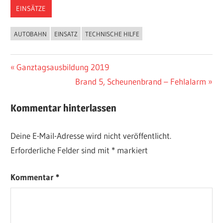
EINSÄTZE
AUTOBAHN
EINSATZ
TECHNISCHE HILFE
Beitragsnavigation
Vorheriger
Ganztagsausbildung 2019
Beitrag:
Nächster
Brand 5, Scheunenbrand – Fehlalarm
Beitrag:
Kommentar hinterlassen
Deine E-Mail-Adresse wird nicht veröffentlicht.
Erforderliche Felder sind mit
*
markiert
Kommentar
*